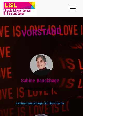
VORSTAND
Sabine Bauckhage
Landesvorsitzende
sabine.bauckhage (at) lisl-nrw.de